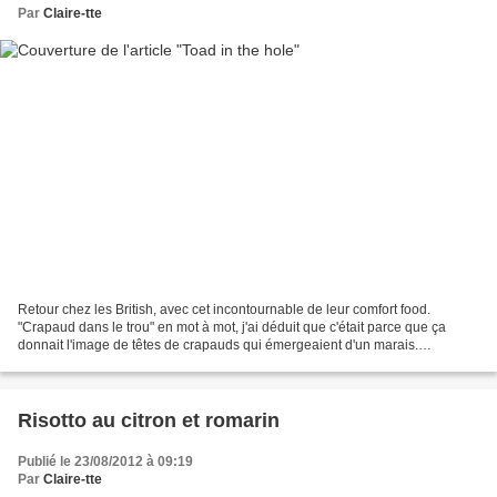
Par
Claire-tte
Retour chez les British, avec cet incontournable de leur comfort food.
"Crapaud dans le trou" en mot à mot, j'ai déduit que c'était parce que ça
donnait l'image de têtes de crapauds qui émergeaient d'un marais.
Apparemment je ne suis pas tombée loin,...
Risotto au citron et romarin
Publié le 23/08/2012 à 09:19
Par
Claire-tte