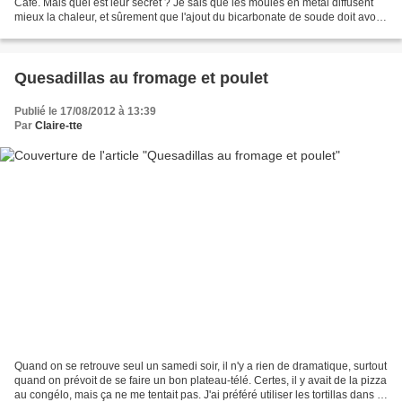
Café. Mais quel est leur secret ? Je sais que les moules en métal diffusent
mieux la chaleur, et sûrement que l'ajout du bicarbonate de soude doit avoir
un effet. Mais c'est en cherchant...
Quesadillas au fromage et poulet
Publié le 17/08/2012 à 13:39
Par
Claire-tte
Quand on se retrouve seul un samedi soir, il n'y a rien de dramatique, surtout
quand on prévoit de se faire un bon plateau-télé. Certes, il y avait de la pizza
au congélo, mais ça ne me tentait pas. J'ai préféré utiliser les tortillas dans le