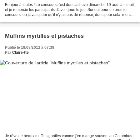
Bonjour à toutes ! Le concours s'est donc achevé dimanche 19 août à minuit,
et je remercie les participants d'avoir joué le jeu. Surtout pour un premier
concours, où j'avais peur qu'il n'y ait pas de réponse, donc pour cela, merci !
Vous vous êtes bien...
Muffins myrtilles et pistaches
Publié le 19/08/2012 à 07:39
Par
Claire-tte
Je rêve de beaux muffins gonflés comme j'en mange souvent au Colombus